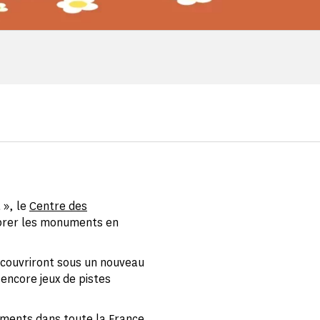
 », le
Centre des
ébrer les monuments en
écouvriront sous un nouveau
 encore jeux de pistes
numents dans toute la France