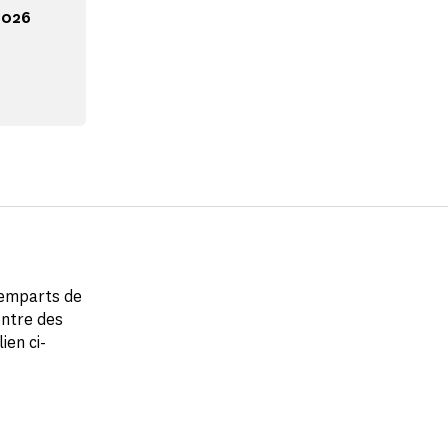
 2026
remparts de
entre des
ien ci-