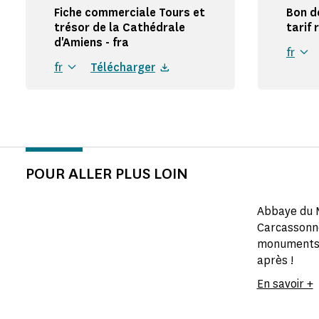
Fiche commerciale Tours et
Bon d
trésor de la Cathédrale
tarif
d'Amiens - fra
fr
fr
Télécharger
POUR ALLER PLUS LOIN
Abbaye du M
Carcassonne
monuments na
après !
En savoir +