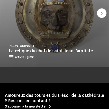
Voi
INCONTOURNABLE
La relique du chef de saint Jean-Baptiste
article | 5 min
Amoureux des tours et du trésor de la cathédrale
? Restons en contact !
S'abonner à la newsletter